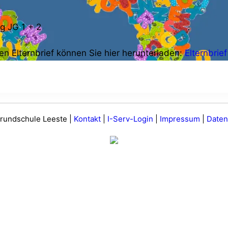
en Elternbrief können Sie hier herunterladen:
Elternbrie
undschule Leeste |
Kontakt
|
I-Serv-Login
|
Impressum
|
Daten