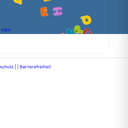
f vom
schutz
|
|
Barrierefreiheit