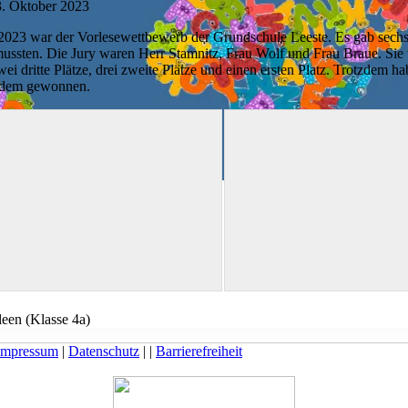
. Oktober 2023
.2023 war der Vorlesewettbewerb der Grundschule Leeste. Es gab sechs
ussten. Die Jury waren Herr Stamnitz, Frau Wolf und Frau Braue. Sie
wei dritte Plätze, drei zweite Plätze und einen ersten Platz. Trotzdem ha
tzdem gewonnen.
een (Klasse 4a)
Impressum
|
Datenschutz
|
|
Barrierefreiheit