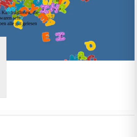
 KandidatInnen, die
 waren sehr
ben alle gut gelesen