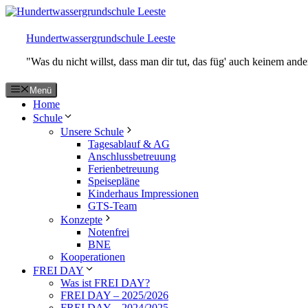
Zum
Inhalt
springen
Hundertwassergrundschule Leeste
"Was du nicht willst, dass man dir tut, das füg' auch keinem and
Menü
Home
Schule
Unsere Schule
Tagesablauf & AG
Anschlussbetreuung
Ferienbetreuung
Speisepläne
Kinderhaus Impressionen
GTS-Team
Konzepte
Notenfrei
BNE
Kooperationen
FREI DAY
Was ist FREI DAY?
FREI DAY – 2025/2026
FREI DAY – 2024/2025