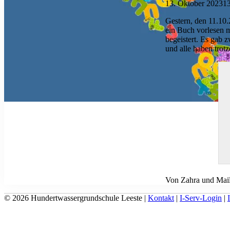
13. Oktober 2023
13
Gestern, den 11.10
ein Buch vorlesen m
begeistert. Es gab z
und alle haben tro
Von Zahra und Mail
© 2026 Hundertwassergrundschule Leeste |
Kontakt
|
I-Serv-Login
|