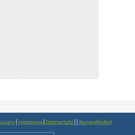
v-Login
|
Impressum
|
Datenschutz
|
|
Barrierefreiheit