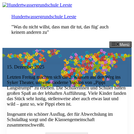
Zum
Inhalt
springen
Hundertwassergrundschule Leeste
"Was du nicht willst, dass man dir tut, das füg' auch
keinem anderen zu"
Menü
15. Dezember 2025
Letzten Freitag machten sich die 2. Klassen auf den Weg ins
Syker Theater, um eine moderne Version von „Pippi
Langstrumpf“ zu erleben. Die Schülerinnen und Schüler hatten
großen Spaß an der lebhaften Aufführung. Viele Kinder fanden
das Stück sehr lustig, stellenweise aber auch etwas laut und
wild – ganz so, wie Pippi eben ist.
Insgesamt ein schöner Ausflug, der für Abwechslung im
Schulalltag sorgt und die Klassengemeinschaft
zusammenschweißt.