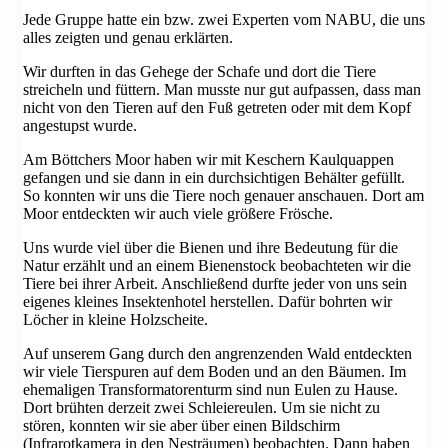
Jede Gruppe hatte ein bzw. zwei Experten vom NABU, die uns
alles zeigten und genau erklärten.
Wir durften in das Gehege der Schafe und dort die Tiere
streicheln und füttern. Man musste nur gut aufpassen, dass man
nicht von den Tieren auf den Fuß getreten oder mit dem Kopf
angestupst wurde.
Am Böttchers Moor haben wir mit Keschern Kaulquappen
gefangen und sie dann in ein durchsichtigen Behälter gefüllt.
So konnten wir uns die Tiere noch genauer anschauen. Dort am
Moor entdeckten wir auch viele größere Frösche.
Uns wurde viel über die Bienen und ihre Bedeutung für die
Natur erzählt und an einem Bienenstock beobachteten wir die
Tiere bei ihrer Arbeit. Anschließend durfte jeder von uns sein
eigenes kleines Insektenhotel herstellen. Dafür bohrten wir
Löcher in kleine Holzscheite.
Auf unserem Gang durch den angrenzenden Wald entdeckten
wir viele Tierspuren auf dem Boden und an den Bäumen. Im
ehemaligen Transformatorenturm sind nun Eulen zu Hause.
Dort brühten derzeit zwei Schleiereulen. Um sie nicht zu
stören, konnten wir sie aber über einen Bildschirm
(Infrarotkamera in den Nesträumen) beobachten. Dann haben